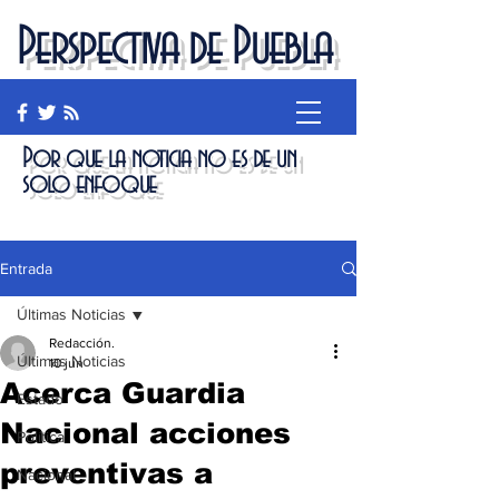
Perspectiva de Puebla
Por que la noticia no es de un
solo enfoque
Entrada
Últimas Noticias
Redacción.
Últimas Noticias
10 jun
Acerca Guardia
Estado
Nacional acciones
Política
preventivas a
Nacional