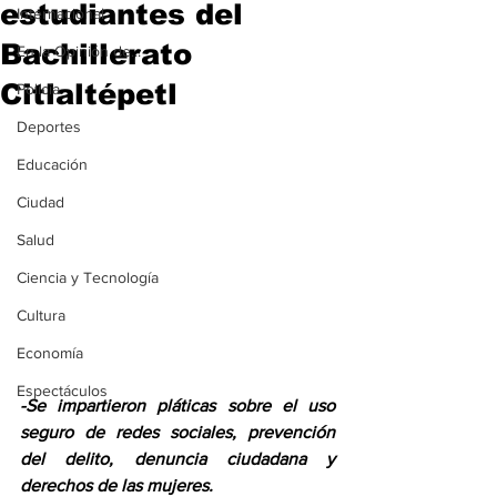
estudiantes del
Internacional
Bachillerato
En la Opinión de...
Citlaltépetl
Policía
Deportes
Educación
Ciudad
Salud
Ciencia y Tecnología
Cultura
Economía
Espectáculos
-Se impartieron pláticas sobre el uso 
seguro de redes sociales, prevención 
del delito, denuncia ciudadana y 
derechos de las mujeres.