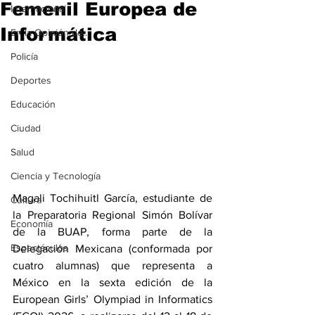
Femenil Europea de
Internacional
Informática
En la Opinión de...
Policía
Deportes
Educación
Ciudad
Salud
Ciencia y Tecnología
Magali Tochihuitl García, estudiante de 
Cultura
la Preparatoria Regional Simón Bolívar 
Economía
de la BUAP, forma parte de la 
Espectáculos
Delegación Mexicana (conformada por 
cuatro alumnas) que representa a 
México en la sexta edición de la 
European Girls’ Olympiad in Informatics 