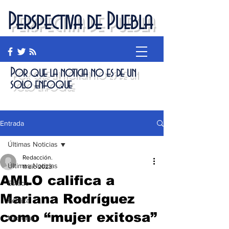
Perspectiva de Puebla
Por que la noticia no es de un
solo enfoque
Entrada
Últimas Noticias
Redacción.
Últimas Noticias
11 dic 2023
AMLO califica a
Estado
Mariana Rodríguez
Política
como “mujer exitosa”
Nacional