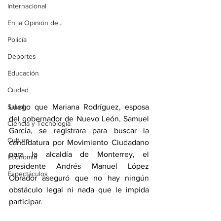
Internacional
En la Opinión de...
Policía
Deportes
Educación
Ciudad
Luego que Mariana Rodríguez, esposa 
Salud
del gobernador de Nuevo León, Samuel 
Ciencia y Tecnología
García, se registrara para buscar la 
Cultura
candidatura por Movimiento Ciudadano 
para la alcaldía de Monterrey, el 
Economía
presidente Andrés Manuel López 
Espectáculos
Obrador aseguró que no hay ningún 
obstáculo legal ni nada que le impida 
participar.