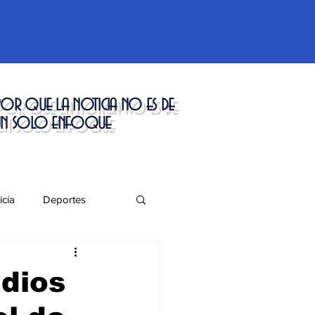
or que la noticia no es de
un solo enfoque
icía
Deportes
táculos
dios