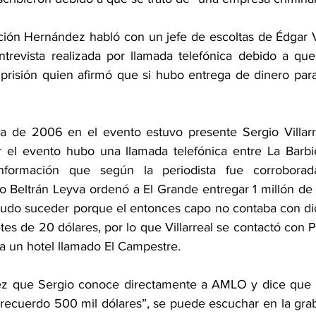
ción Hernández habló con un jefe de escoltas de Édgar Val
trevista realizada por llamada telefónica debido a que 
prisión quien afirmó que si hubo entrega de dinero par
a de 2006 en el evento estuvo presente Sergio Villarre
ar el evento hubo una llamada telefónica entre La Barbi
nformación que según la periodista fue corroborad
o Beltrán Leyva ordenó a El Grande entregar 1 millón de 
pudo suceder porque el entonces capo no contaba con dicha
etes de 20 dólares, por lo que Villarreal se contactó con 
a un hotel llamado El Campestre.
vez que Sergio conoce directamente a AMLO y dice que r
l recuerdo 500 mil dólares”, se puede escuchar en la grab