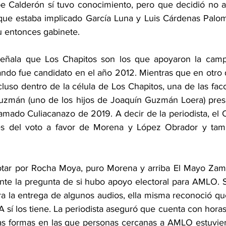
pe Calderón sí tuvo conocimiento, pero que decidió no ab
rque estaba implicado García Luna y Luis Cárdenas Palo
u entonces gabinete.
ñala que Los Chapitos son los que apoyaron la campañ
ando fue candidato en el año 2012. Mientras que en otro d
cluso dentro de la célula de Los Chapitos, una de las facc
Guzmán (uno de los hijos de Joaquín Guzmán Loera) pres
lamado Culiacanazo de 2019. A decir de la periodista, el C
nes del voto a favor de Morena y López Obrador y tamb
otar por Rocha Moya, puro Morena y arriba El Mayo Zamb
nte la pregunta de si hubo apoyo electoral para AMLO. Si
ora la entrega de algunos audios, ella misma reconoció qu
A sí los tiene. La periodista aseguró que cuenta con hora
as formas en las que personas cercanas a AMLO estuvier