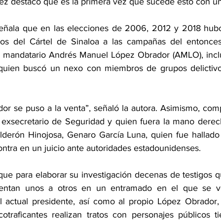
ez destacó que es la primera vez que sucede esto con uno
ñala que en las elecciones de 2006, 2012 y 2018 hubo 
s del Cártel de Sinaloa a las campañas del entonces 
al mandatario Andrés Manuel López Obrador (AMLO), inclus
quien buscó un nexo con miembros de grupos delictivos
r se puso a la venta”, señaló la autora. Asimismo, compa
exsecretario de Seguridad y quien fuera la mano derech
lderón Hinojosa, Genaro García Luna, quien fue hallado 
ontra en un juicio ante autoridades estadounidenses.
ue para elaborar su investigación decenas de testigos que
entan unos a otros en un entramado en el que se ve
l actual presidente, así como al propio López Obrador,
otraficantes realizan tratos con personajes públicos t