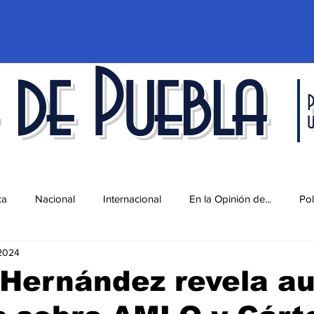
 de Puebla
P
ca
Nacional
Internacional
En la Opinión de...
Pol
2024
d
Ciencia y Tecnología
Cultura
Economía
Espec
Hernández revela au