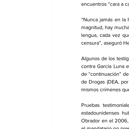
encuentros “cara a ca
“Nunca jamás en la h
magnitud, hay muchas
lengua, cada vez que
censura”, aseguró H
Algunos de los testig
contra García Luna e
de “continuación” de 
de Drogas (DEA, por 
mismos crímenes que
Pruebas testimonial
estadounidenses hub
Obrador en el 2006, 
el mandatario no pre