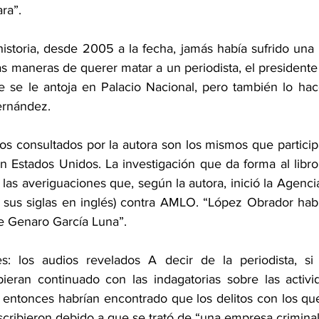
ra”.
istoria, desde 2005 a la fecha, jamás había sufrido una 
 maneras de querer matar a un periodista, el presidente 
 se le antoja en Palacio Nacional, pero también lo hace
ernández.
os consultados por la autora son los mismos que participa
n Estados Unidos. La investigación que da forma al libro
las averiguaciones que, según la autora, inició la Agencia
sus siglas en inglés) contra AMLO. “López Obrador habr
 Genaro García Luna”.
es: los audios revelados A decir de la periodista, si 
ieran continuado con las indagatorias sobre las activi
entonces habrían encontrado que los delitos con los que
scribieron debido a que se trató de “una empresa criminal