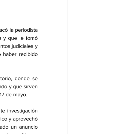
có la periodista 
 y que le tomó 
tos judiciales y 
 haber recibido 
orio, donde se 
do y que sirven 
 17 de mayo.
e investigación 
xico y aprovechó 
rado un anuncio 