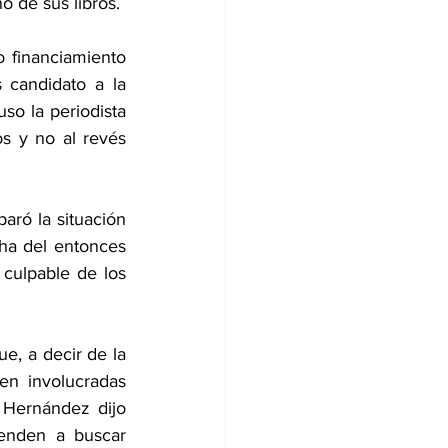
 de sus libros.
financiamiento 
candidato a la 
o la periodista 
 y no al revés 
ró la situación 
a del entonces 
culpable de los 
, a decir de la 
n involucradas 
 Hernández dijo 
ienden a buscar 