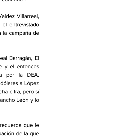
dez Villarreal, 
el entrevistado 
a la campaña de 
al Barragán, El 
e y el entonces 
a por la DEA. 
dólares a López 
 cifra, pero sí 
Pancho León y lo 
ecuerda que le 
ación de la que 