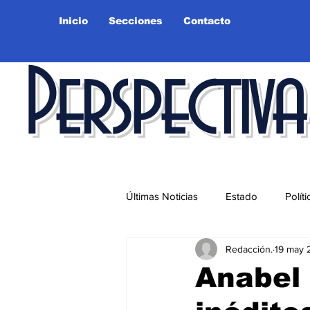
Inicio
Secciones
Contacto
Perspectiva
Últimas Noticias
Estado
Políti
Redacción.
19 may 
Educación
Ciudad
Salu
Anabel 