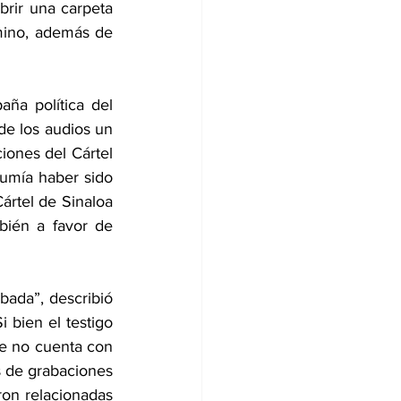
rir una carpeta 
mino, además de 
a política del 
e los audios un 
iones del Cártel 
umía haber sido 
ártel de Sinaloa 
ién a favor de 
ada”, describió 
 bien el testigo 
e no cuenta con 
s de grabaciones 
on relacionadas 