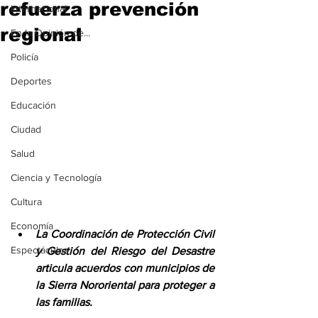
refuerza prevención
Internacional
regional
En la Opinión de...
Policía
Deportes
Educación
Ciudad
Salud
Ciencia y Tecnología
Cultura
Economía
La Coordinación de Protección Civil 
Espectáculos
y Gestión del Riesgo del Desastre 
articula acuerdos con municipios de 
la Sierra Nororiental para proteger a 
las familias.