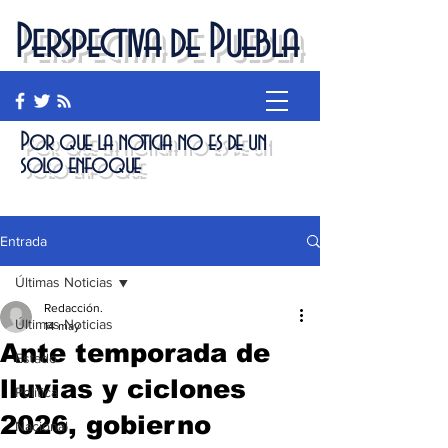
Perspectiva de Puebla
Por que la noticia no es de un
solo enfoque
Entrada
Últimas Noticias
Redacción.
Últimas Noticias
14 may
Ante temporada de
Estado
lluvias y ciclones
Política
2026, gobierno
Nacional