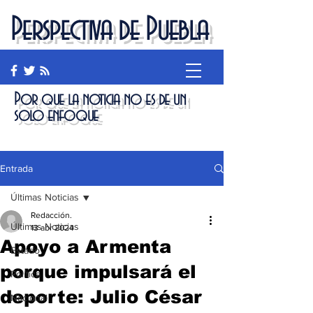
Perspectiva de Puebla
Por que la noticia no es de un
solo enfoque
Entrada
Últimas Noticias
Redacción.
Últimas Noticias
13 abr 2024
Apoyo a Armenta
Estado
porque impulsará el
Política
deporte: Julio César
Nacional