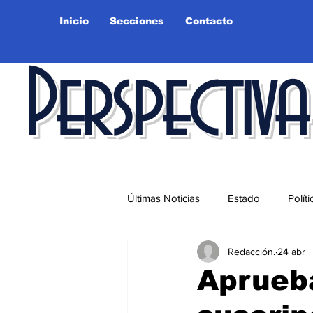
Inicio
Secciones
Contacto
Perspectiva
Últimas Noticias
Estado
Políti
Redacción.
24 abr
Educación
Ciudad
Salu
Aprueb