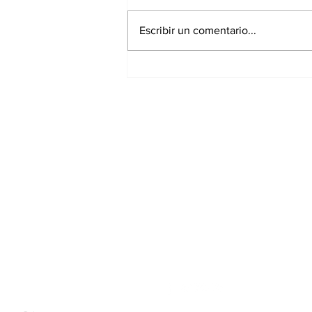
Escribir un comentario...
Continúa Chedraui con
monitoreo ante
temporada de lluvias
desde la DGERI
Suscríbete a nues