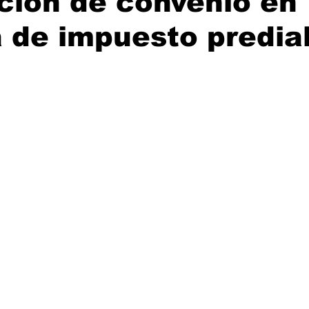
ción de convenio en
 de impuesto predia