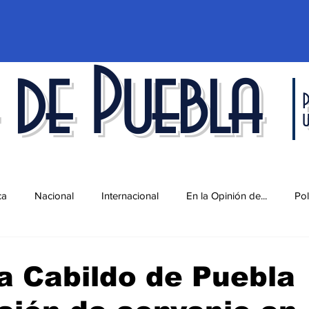
 de Puebla
P
ca
Nacional
Internacional
En la Opinión de...
Pol
d
Ciencia y Tecnología
Cultura
Economía
Espec
a Cabildo de Puebla