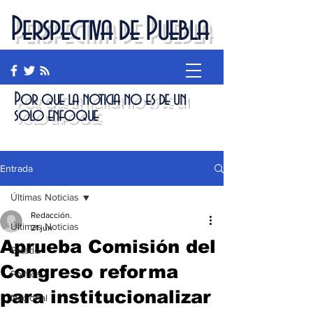
Perspectiva de Puebla
Por que la noticia no es de un
solo enfoque
Entrada
Últimas Noticias
Redacción.
Últimas Noticias
21 jun
Aprueba Comisión del
Estado
Congreso reforma
Política
para institucionalizar
Nacional