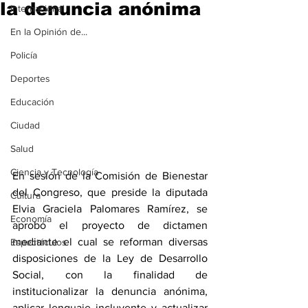
la denuncia anónima
Internacional
En la Opinión de...
Policía
Deportes
Educación
Ciudad
Salud
Ciencia y Tecnología
En sesión de la Comisión de Bienestar 
del Congreso, que preside la diputada 
Cultura
Elvia Graciela Palomares Ramírez, se 
Economía
aprobó el proyecto de dictamen 
mediante el cual se reforman diversas 
Espectáculos
disposiciones de la Ley de Desarrollo 
Social, con la finalidad de 
institucionalizar la denuncia anónima, 
aplicar lenguaje incluyente y actualizar 