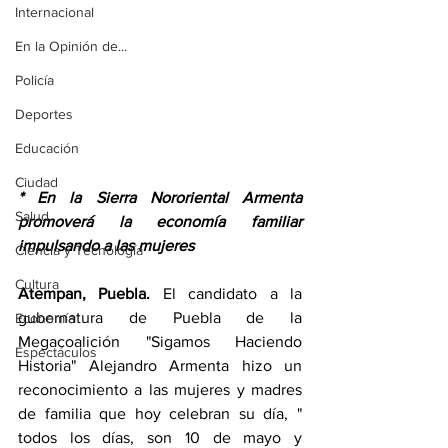
Internacional
En la Opinión de...
Policía
Deportes
Educación
Ciudad
* En la Sierra Nororiental Armenta 
Salud
promoverá la economía familiar 
impulsando a las mujeres
Ciencia y Tecnología
Cultura
Atempan, Puebla.
 El candidato a la 
gubernatura de Puebla de la 
Economía
Megacoalición "Sigamos Haciendo 
Espectáculos
Historia" Alejandro Armenta hizo un 
reconocimiento a las mujeres y madres 
de familia que hoy celebran su día, " 
todos los días, son 10 de mayo y 