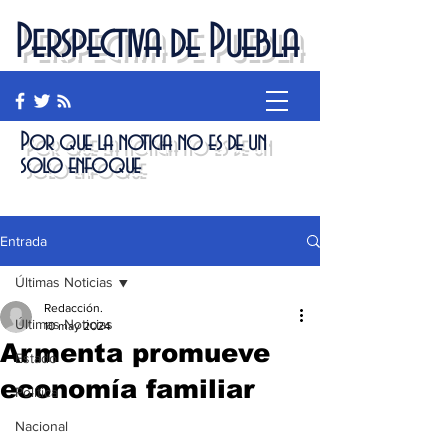
Perspectiva de Puebla
Por que la noticia no es de un
solo enfoque
Entrada
Últimas Noticias
Redacción.
Últimas Noticias
10 may 2024
Armenta promueve
Estado
economía familiar
Política
Nacional