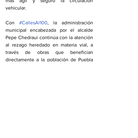
más ágil y seguro la circulación 
vehicular.
Con 
#CallesAl100
, la administración 
municipal encabezada por el alcalde 
Pepe Chedraui continúa con la atención 
al rezago heredado en materia vial, a 
través de obras que benefician 
directamente a la población de Puebla 
Capital.
Ciudad
Ver todo
Entradas recientes