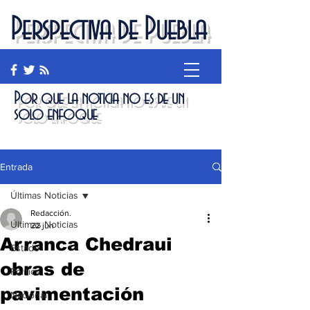
Perspectiva de Puebla
Por que la noticia no es de un
solo enfoque
Entrada
Últimas Noticias
Redacción.
Últimas Noticias
22 jun
Arranca Chedraui
Estado
obras de
Política
pavimentación
Nacional