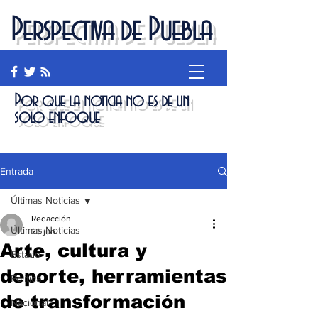
Perspectiva de Puebla
Por que la noticia no es de un
solo enfoque
Entrada
Últimas Noticias
Redacción.
Últimas Noticias
23 jun
Arte, cultura y
Estado
deporte, herramientas
Política
de transformación
Nacional