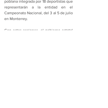
poblana integrada por 18 deportistas que 
representarán a la entidad en el 
Campeonato Nacional, del 3 al 5 de julio 
en Monterrey.
Con estas acciones, el gobierno estatal 
reafirma su compromiso de impulsar el 
talento deportivo, ampliar las 
oportunidades para la juventud y 
consolidar a la entidad como referente 
nacional en la promoción del deporte y 
el desarrollo integral.
Estado
Cultura
Ver todo
Entradas recientes