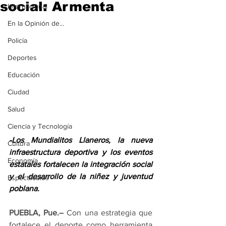
social: Armenta
Internacional
En la Opinión de...
Policía
Deportes
Educación
Ciudad
Salud
Ciencia y Tecnología
-Los Mundialitos Llaneros, la nueva 
Cultura
infraestructura deportiva y los eventos 
Economía
estatales fortalecen la integración social 
y el desarrollo de la niñez y juventud 
Espectáculos
poblana.
PUEBLA, Pue.–
 Con una estrategia que 
fortalece el deporte como herramienta 