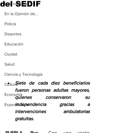
del SEDIF
Internacional
En la Opinión de...
Policía
Deportes
Educación
Ciudad
Salud
Ciencia y Tecnología
Siete de cada diez beneficiarios 
Cultura
fueron personas adultas mayores, 
Economía
quienes conservaron su 
independencia gracias a 
Espectáculos
intervenciones ambulatorias 
gratuitas.
PUEBLA, Pue.– 
Con una visión 