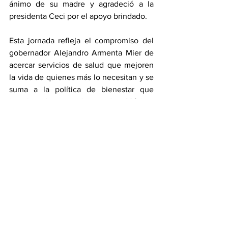
ánimo de su madre y agradeció a la 
presidenta Ceci por el apoyo brindado.
Esta jornada refleja el compromiso del 
gobernador Alejandro Armenta Mier de 
acercar servicios de salud que mejoren 
la vida de quienes más lo necesitan y se 
suma a la política de bienestar que 
impulsa la presidenta de México, 
Claudia Sheinbaum Pardo, mediante 
acciones coordinadas que colocan a las 
personas en el centro de la atención 
pública. Para el SEDIF, devolver la vista 
también significa devolver seguridad, 
confianza y la oportunidad de vivir con 
independencia.
Estado
Salud