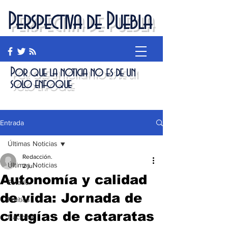
Perspectiva de Puebla
Por que la noticia no es de un
solo enfoque
Entrada
Últimas Noticias
Redacción.
Últimas Noticias
2 jul
Autonomía y calidad
Estado
de vida: Jornada de
Política
cirugías de cataratas
Nacional