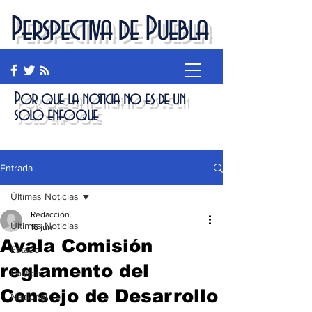
Perspectiva de Puebla
Por que la noticia no es de un
solo enfoque
Entrada
Últimas Noticias
Redacción.
Últimas Noticias
16 jun
Avala Comisión
Estado
reglamento del
Política
Consejo de Desarrollo
Nacional