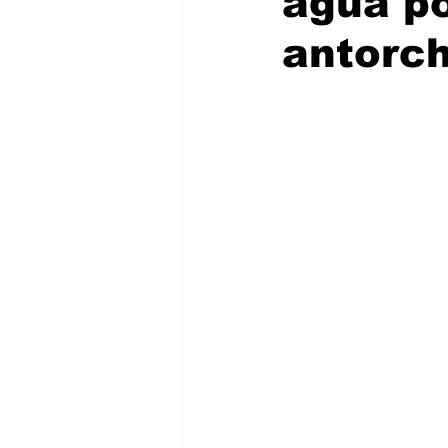
agua po
antorc