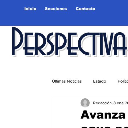
Inicio
Secciones
Contacto
Perspectiva
Últimas Noticias
Estado
Políti
Redacción.
8 ene 
Educación
Ciudad
Salu
Avanza 