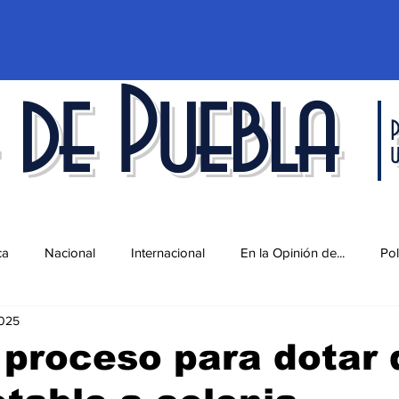
 de Puebla
P
ca
Nacional
Internacional
En la Opinión de...
Pol
2025
d
Ciencia y Tecnología
Cultura
Economía
Espec
proceso para dotar 