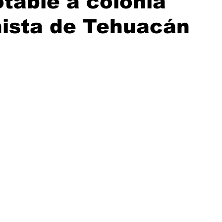
table a colonia
hista de Tehuacán