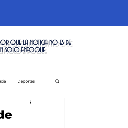
or que la noticia no es de
un solo enfoque
icía
Deportes
táculos
de