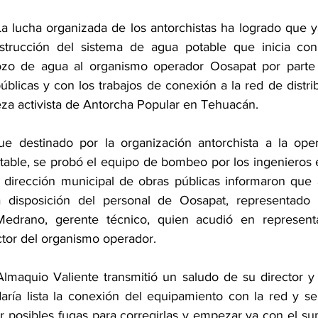
a lucha organizada de los antorchistas ha logrado que y
nstrucción del sistema de agua potable que inicia con 
zo de agua al organismo operador Oosapat por parte d
blicas y con los trabajos de conexión a la red de distri
za activista de Antorcha Popular en Tehuacán.
ue destinado por la organización antorchista a la oper
able, se probó el equipo de bombeo por los ingenieros esp
 dirección municipal de obras públicas informaron que a
disposición del personal de Oosapat, representado 
edrano, gerente técnico, quien acudió en representa
ector del organismo operador. 
Almaquio Valiente transmitió un saludo de su director y
aría lista la conexión del equipamiento con la red y se
r posibles fugas para corregirlas y empezar ya con el sum