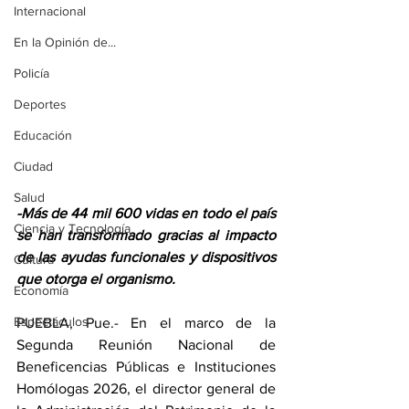
Internacional
En la Opinión de...
Policía
Deportes
Educación
Ciudad
Salud
-Más de 44 mil 600 vidas en todo el país 
Ciencia y Tecnología
se han transformado gracias al impacto 
de las ayudas funcionales y dispositivos 
Cultura
que otorga el organismo.
Economía
Espectáculos
PUEBLA, Pue.- En el marco de la 
Segunda Reunión Nacional de 
Beneficencias Públicas e Instituciones 
Homólogas 2026, el director general de 