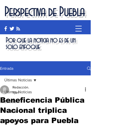
Perspectiva de Puebla
Por que la noticia no es de un
solo enfoque
Entrada
Últimas Noticias
Redacción.
Últimas Noticias
1 jun
Beneficencia Pública
Estado
Nacional triplica
Política
apoyos para Puebla
Nacional