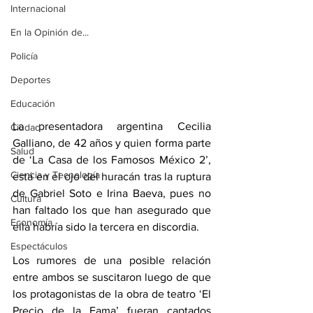
Internacional
En la Opinión de...
Policía
Deportes
Educación
La presentadora argentina Cecilia 
Ciudad
Galliano, de 42 años y quien forma parte 
Salud
de ‘La Casa de los Famosos México 2’, 
Ciencia y Tecnología
está en el ojo del huracán tras la ruptura 
de Gabriel Soto e Irina Baeva, pues no 
Cultura
han faltado los que han asegurado que 
Economía
ella habría sido la tercera en discordia.
Espectáculos
Los rumores de una posible relación 
entre ambos se suscitaron luego de que 
los protagonistas de la obra de teatro ‘El 
Precio de la Fama’ fueran captados 