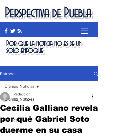
Perspectiva de Puebla
Por que la noticia no es de un
solo enfoque
Entrada
Últimas Noticias
Redacción.
Últimas Noticias
22 jul 2024
Cecilia Galliano revela
Estado
por qué Gabriel Soto
Política
duerme en su casa
Nacional