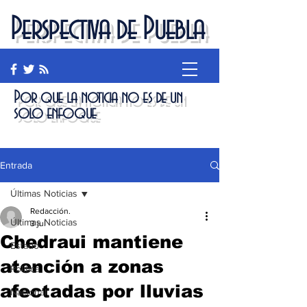
Perspectiva de Puebla
Por que la noticia no es de un
solo enfoque
Entrada
Últimas Noticias
Redacción.
Últimas Noticias
3 jul
Chedraui mantiene
Estado
atención a zonas
Política
afectadas por lluvias
Nacional