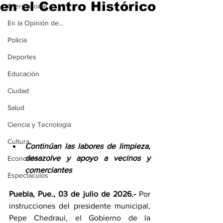
en el Centro Histórico
Internacional
En la Opinión de...
Policía
Deportes
Educación
Ciudad
Salud
Ciencia y Tecnología
Cultura
Continúan las labores de limpieza, 
desazolve y apoyo a vecinos y 
Economía
comerciantes
Espectáculos
Puebla, Pue., 03 de julio de 2026.-
 Por 
instrucciones del presidente municipal, 
Pepe Chedraui, el Gobierno de la 