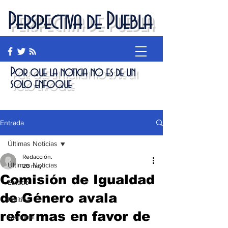
Perspectiva de Puebla
Por que la noticia no es de un
solo enfoque
Entrada
Últimas Noticias
Redacción.
Últimas Noticias
20 may
Comisión de Igualdad
Estado
de Género avala
Política
reformas en favor de
Nacional