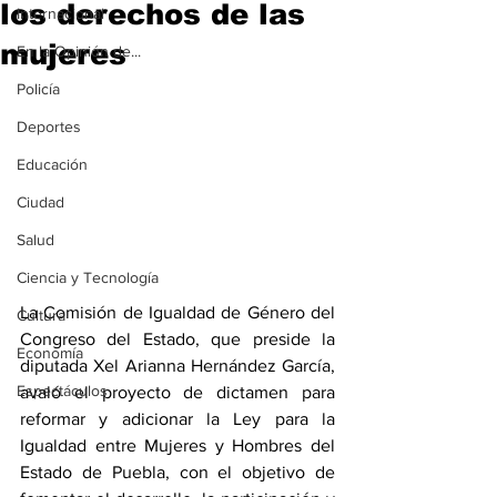
los derechos de las
Internacional
mujeres
En la Opinión de...
Policía
Deportes
Educación
Ciudad
Salud
Ciencia y Tecnología
La Comisión de Igualdad de Género del 
Cultura
Congreso del Estado, que preside la 
Economía
diputada Xel Arianna Hernández García, 
Espectáculos
avaló el proyecto de dictamen para 
reformar y adicionar la Ley para la 
Igualdad entre Mujeres y Hombres del 
Estado de Puebla, con el objetivo de 