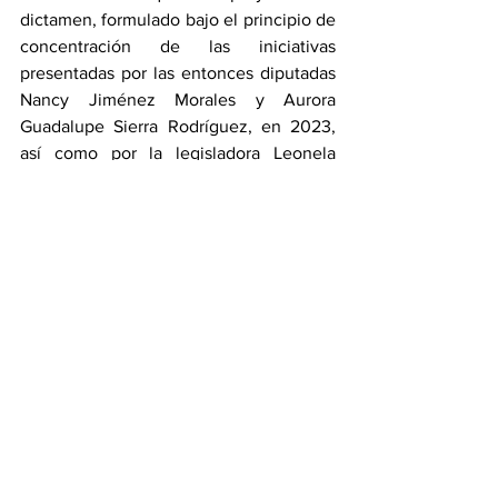
dictamen, formulado bajo el principio de 
concentración de las iniciativas 
presentadas por las entonces diputadas 
Nancy Jiménez Morales y Aurora 
Guadalupe Sierra Rodríguez, en 2023, 
así como por la legisladora Leonela 
Jazmín Martínez Ayala, establece 
reformas a las fracciones XI y XII, y la 
adición de la fracción XIII al artículo 43 
de la Ley para el Acceso de las Mujeres 
a una Vida Libre de Violencia del Estado 
de Puebla.
A la sesión del órgano colegiado 
asistieron las diputadas Xel Arianna 
Hernández García, Ana Laura Gómez 
Ramírez, Leonela Jazmín Martínez 
Ayala, Elvia Graciela Palomares Ramírez, 