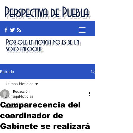
Perspectiva de Puebla
Por que la noticia no es de un
solo enfoque
Entrada
Últimas Noticias
Redacción.
Últimas Noticias
2 jul
Comparecencia del
Estado
coordinador de
Política
Gabinete se realizará
Nacional