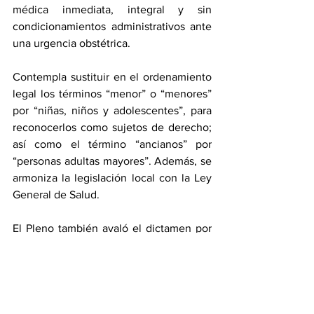
médica inmediata, integral y sin 
condicionamientos administrativos ante 
una urgencia obstétrica.
Contempla sustituir en el ordenamiento 
legal los términos “menor” o “menores” 
por “niñas, niños y adolescentes”, para 
reconocerlos como sujetos de derecho; 
así como el término “ancianos” por 
“personas adultas mayores”. Además, se 
armoniza la legislación local con la Ley 
General de Salud.
El Pleno también avaló el dictamen por 
el que se reforman la denominación, así 
como diversas disposiciones de la Ley 
de Protección a los no Fumadores para 
el Estado de Puebla, con el objetivo de 
incorporar lenguaje incluyente para 