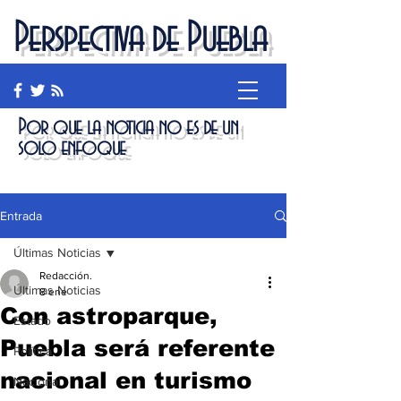
Perspectiva de Puebla
Por que la noticia no es de un
solo enfoque
Entrada
Últimas Noticias
Redacción.
Últimas Noticias
8 ene
Con astroparque,
Estado
Puebla será referente
Política
nacional en turismo
Nacional