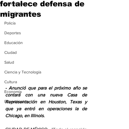
fortalece defensa de
Internacional
migrantes
En la Opinión de...
Policía
Deportes
Educación
Ciudad
Salud
Ciencia y Tecnología
Cultura
- Anunció que para el próximo año se 
Economía
contará con una nueva Casa de 
Espectáculos
Representación en Houston, Texas y 
que ya entró en operaciones la de 
Chicago, en Illinois.