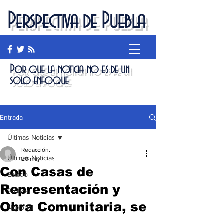
Perspectiva de Puebla
Por que la noticia no es de un
solo enfoque
Entrada
Últimas Noticias
Redacción.
Últimas Noticias
20 may
Con Casas de
Estado
Representación y
Política
Obra Comunitaria, se
Nacional