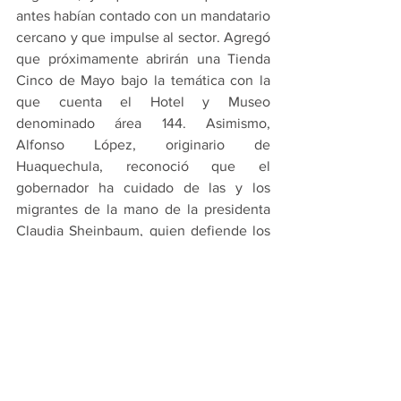
antes habían contado con un mandatario 
cercano y que impulse al sector. Agregó 
que próximamente abrirán una Tienda 
Cinco de Mayo bajo la temática con la 
que cuenta el Hotel y Museo 
denominado área 144. Asimismo, 
Alfonso López, originario de 
Huaquechula, reconoció que el 
gobernador ha cuidado de las y los 
migrantes de la mano de la presidenta 
Claudia Sheinbaum, quien defiende los 
derechos de las y los mexicanos en 
Estados Unidos.
Originario de Zacatlán, César Charolet 
también migrante poblano, agradeció el 
apoyo del Gobierno del Estado Puebla y 
afirmó que a través de la organización 