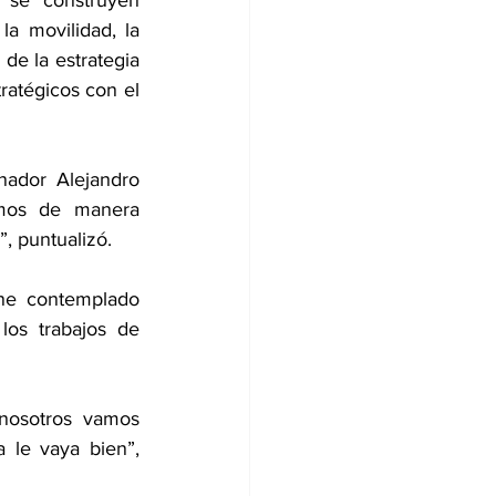
la movilidad, la 
seguridad y la conectividad en distintas zonas del municipio. Por ello, a través de la estrategia 
atégicos con el 
ador Alejandro 
amos de manera 
, puntualizó. 
ne contemplado 
los trabajos de 
nosotros vamos 
le vaya bien”, 