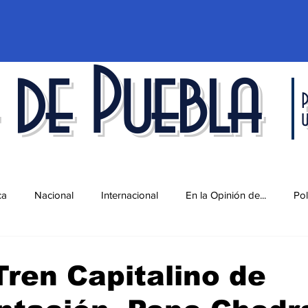
 de Puebla
P
ca
Nacional
Internacional
En la Opinión de...
Pol
d
Ciencia y Tecnología
Cultura
Economía
Espec
Tren Capitalino de