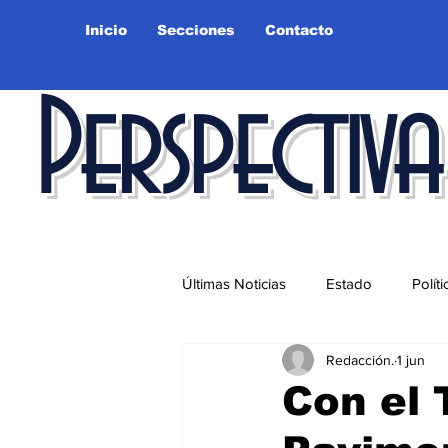
Inicio
Secciones
Contacto
Perspectiva
Últimas Noticias
Estado
Políti
Redacción.
1 jun
Educación
Ciudad
Salu
Con el 