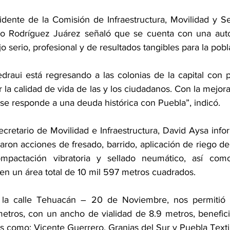
idente de la Comisión de Infraestructura, Movilidad y Se
do Rodríguez Juárez señaló que se cuenta con una autor
o serio, profesional y de resultados tangibles para la pobl
raui está regresando a las colonias de la capital con po
 la calidad de vida de las y los ciudadanos. Con la mejor
al se responde a una deuda histórica con Puebla”, indicó. 
cretario de Movilidad e Infraestructura, David Aysa info
taron acciones de fresado, barrido, aplicación de riego de 
compactación vibratoria y sellado neumático, así como
 en un área total de 10 mil 597 metros cuadrados.
 la calle Tehuacán – 20 de Noviembre, nos permitió t
metros, con un ancho de vialidad de 8.9 metros, beneficia
s como: Vicente Guerrero, Granjas del Sur y Puebla Textil