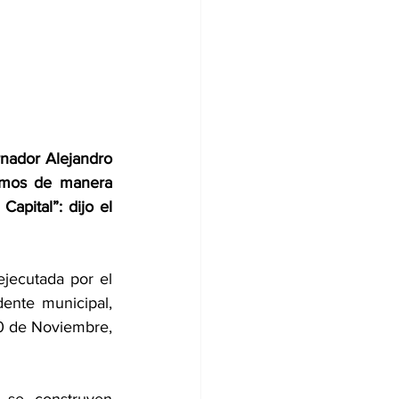
nador Alejandro 
jamos de manera 
pital”: dijo el 
jecutada por el 
ente municipal, 
0 de Noviembre, 
 se construyen 