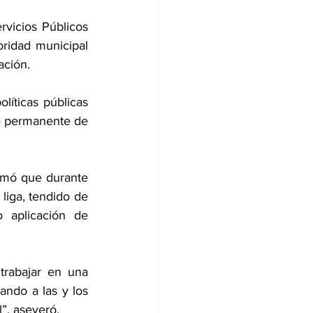
rvicios Públicos 
idad municipal 
ación. 
líticas públicas 
a permanente de 
rmó que durante 
liga, tendido de 
 aplicación de 
rabajar en una 
ndo a las y los 
”, aseveró. 