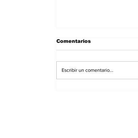
Comentarios
Escribir un comentario...
Continúa Chedraui con
monitoreo ante
temporada de lluvias
desde la DGERI
Suscríbete a nues