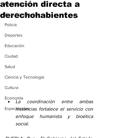
atención directa a
Internacional
derechohabientes
En la Opinión de...
Policía
Deportes
Educación
Ciudad
Salud
Ciencia y Tecnología
Cultura
Economía
La coordinación entre ambas 
Espectáculos
instancias fortalece el servicio con 
enfoque humanista y bioética 
social.