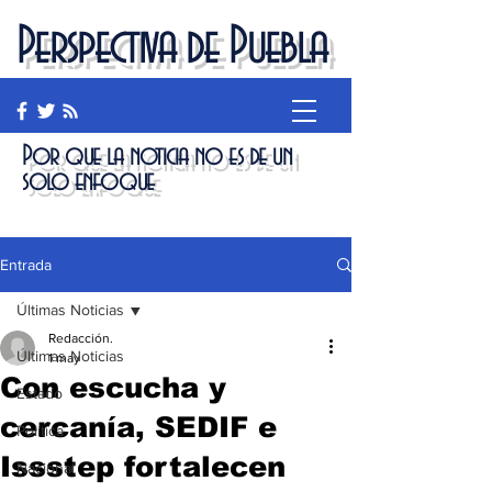
Perspectiva de Puebla
Por que la noticia no es de un
solo enfoque
Entrada
Últimas Noticias
Redacción.
Últimas Noticias
1 may
Con escucha y
Estado
cercanía, SEDIF e
Política
Issstep fortalecen
Nacional