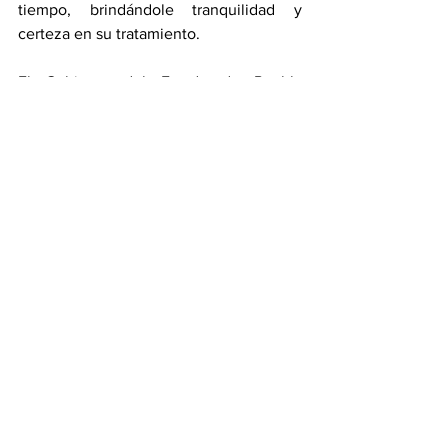
tiempo, brindándole tranquilidad y 
certeza en su tratamiento.
El Gobierno del Estado de Puebla 
reafirma su compromiso de consolidar 
instituciones cercanas, eficientes y 
humanas, que garanticen el acceso a 
servicios de salud dignos, oportunos y 
de calidad para todas y todos los 
poblanos.
Estado
Ver todo
Entradas recientes