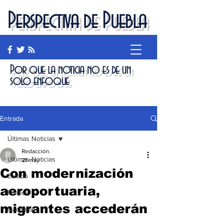
Perspectiva de Puebla
Por que la noticia no es de un
solo enfoque
Entrada
Últimas Noticias
Redacción.
Últimas Noticias
21 may
Con modernización
Estado
aeroportuaria,
Política
migrantes accederán
Nacional