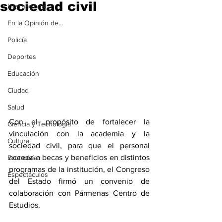
sociedad civil
Internacional
En la Opinión de...
Policía
Deportes
Educación
Ciudad
Salud
Con el propósito de fortalecer la 
Ciencia y Tecnología
vinculación con la academia y la 
Cultura
sociedad civil, para que el personal 
acceda a becas y beneficios en distintos 
Economía
programas de la institución, el Congreso 
Espectáculos
del Estado firmó un convenio de 
colaboración con Pármenas Centro de 
Estudios.