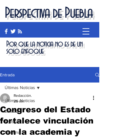
Perspectiva de Puebla
Por que la noticia no es de un
solo enfoque
Entrada
Últimas Noticias
Redacción.
Últimas Noticias
26 abr
Congreso del Estado
Estado
fortalece vinculación
Política
con la academia y
Nacional