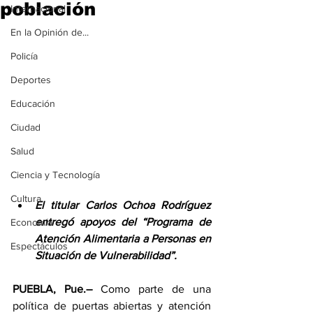
población
Internacional
En la Opinión de...
Policía
Deportes
Educación
Ciudad
Salud
Ciencia y Tecnología
Cultura
El titular Carlos Ochoa Rodríguez 
entregó apoyos del “Programa de 
Economía
Atención Alimentaria a Personas en 
Espectáculos
Situación de Vulnerabilidad”.
PUEBLA, Pue.–
 Como parte de una 
política de puertas abiertas y atención 