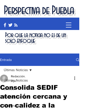
Perspectiva de Puebla
Por que la noticia no es de un
solo enfoque
Entrada
Últimas Noticias
Redacción.
Últimas Noticias
3 jul
Consolida SEDIF
Estado
atención cercana y
Política
con calidez a la
Nacional