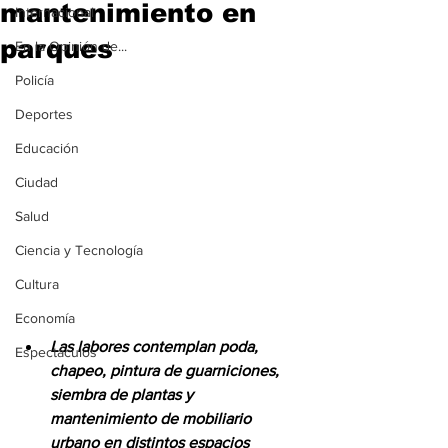
mantenimiento en
Internacional
parques
En la Opinión de...
Policía
Deportes
Educación
Ciudad
Salud
Ciencia y Tecnología
Cultura
Economía
Las labores contemplan poda, 
Espectáculos
chapeo, pintura de guarniciones, 
siembra de plantas y 
mantenimiento de mobiliario 
urbano en distintos espacios 