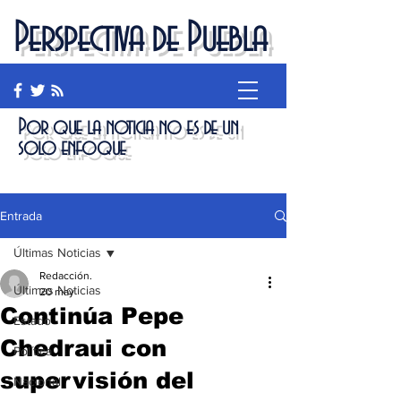
Perspectiva de Puebla
Por que la noticia no es de un
solo enfoque
Entrada
Últimas Noticias
Redacción.
Últimas Noticias
20 may
Continúa Pepe
Estado
Chedraui con
Política
supervisión del
Nacional