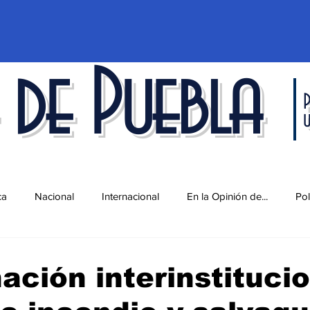
 de Puebla
P
ca
Nacional
Internacional
En la Opinión de...
Pol
d
Ciencia y Tecnología
Cultura
Economía
Espec
ación interinstituci