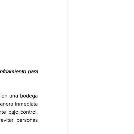
friamiento para 
 en una bodega 
anera inmediata 
e bajo control, 
vitar personas 