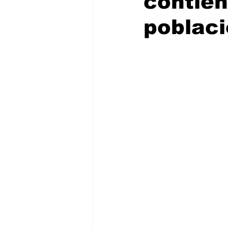
contien
poblaci