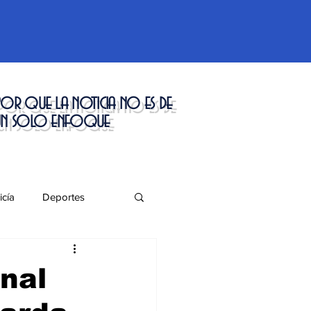
or que la noticia no es de
un solo enfoque
icía
Deportes
táculos
onal