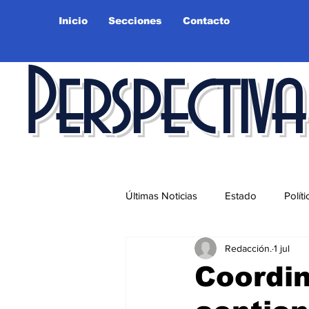
Inicio
Secciones
Contacto
Perspectiva
Últimas Noticias
Estado
Políti
Redacción.
1 jul
Educación
Ciudad
Salu
Coordin