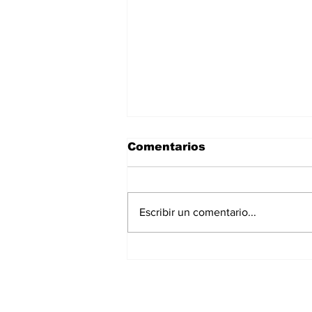
Comentarios
Escribir un comentario...
Gobierno del Estado
aplica modelo de
desarrollo comunitario
Suscríbete a nues