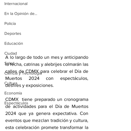
Internacional
En la Opinión de...
Policía
Deportes
Educación
Ciudad
A lo largo de todo un mes y anticipando 
Salud
la fecha, catrinas y alebrijes colmarán las 
calles de CDMX para celebrar el Día de 
Ciencia y Tecnología
Muertos 2024 con espectáculos, 
Cultura
desfiles y exposiciones.
Economía
CDMX  tiene preparado un cronograma 
Espectáculos
de actividades para el Día de Muertos 
2024 que ya genera expectativa. Con 
eventos que mezclan tradición y cultura, 
esta celebración promete transformar la 