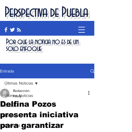
Perspectiva de Puebla
Por que la noticia no es de un
solo enfoque
Entrada
Últimas Noticias
Redacción.
Últimas Noticias
1 may
Delfina Pozos
Estado
presenta iniciativa
Política
para garantizar
Nacional