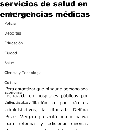
servicios de salud en
Internacional
emergencias médicas
En la Opinión de...
Policía
Deportes
Educación
Ciudad
Salud
Ciencia y Tecnología
Cultura
Para garantizar que ninguna persona sea 
Economía
rechazada en hospitales públicos por 
Espectáculos
falta de afiliación o por trámites 
administrativos, la diputada Delfina 
Pozos Vergara presentó una iniciativa 
para reformar y adicionar diversas 