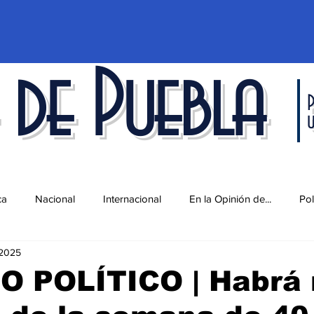
 de Puebla
P
ca
Nacional
Internacional
En la Opinión de...
Pol
 2025
d
Ciencia y Tecnología
Cultura
Economía
Espec
O POLÍTICO | Habrá