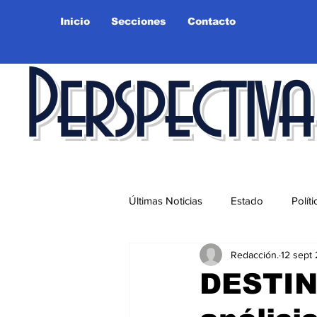
Inicio
Secciones
Contacto
Perspectiva
Últimas Noticias
Estado
Políti
Redacción.
12 sept
Educación
Ciudad
Salu
DESTIN