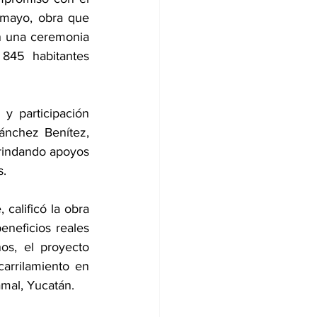
 mayo, obra que 
n una ceremonia 
845 habitantes 
y participación 
nchez Benítez, 
rindando apoyos 
s.
calificó la obra 
neficios reales 
s, el proyecto 
arrilamiento en 
amal, Yucatán.