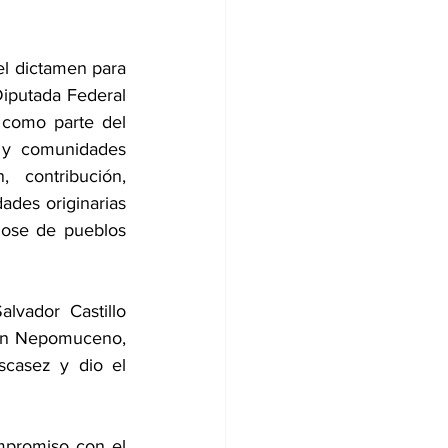
l dictamen para 
iputada Federal 
como parte del 
 y comunidades 
 contribución, 
ades originarias 
dose de pueblos 
vador Castillo 
uan Nepomuceno, 
casez y dio el 
promiso con el 