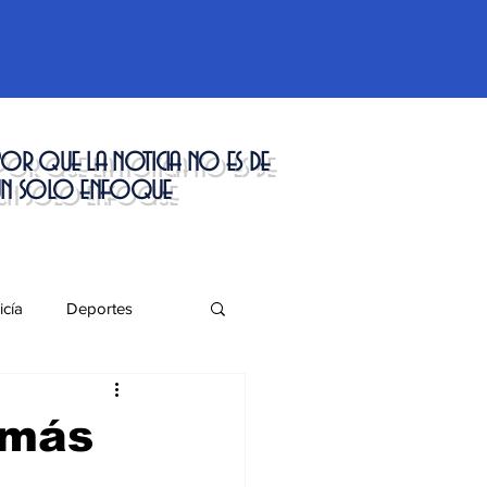
or que la noticia no es de
un solo enfoque
icía
Deportes
táculos
 más