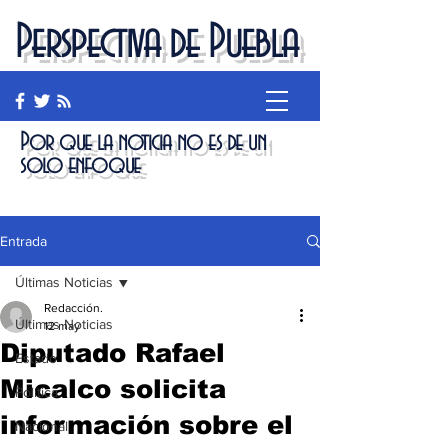
Perspectiva de Puebla
Por que la noticia no es de un
solo enfoque
Entrada
Últimas Noticias
Redacción.
Últimas Noticias
12 may
Diputado Rafael
Estado
Micalco solicita
Política
información sobre el
Nacional