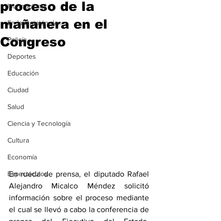
proceso de la
Internacional
mañanera en el
En la Opinión de...
Congreso
Policía
Deportes
Educación
Ciudad
Salud
Ciencia y Tecnología
Cultura
Economía
Espectáculos
En rueda de prensa, el diputado Rafael 
Alejandro Micalco Méndez solicitó 
información sobre el proceso mediante 
el cual se llevó a cabo la conferencia de 