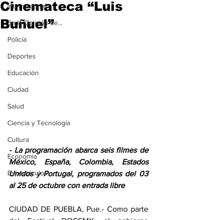
Cinemateca “Luis
Internacional
Buñuel”
En la Opinión de...
Policía
Deportes
Educación
Ciudad
Salud
Ciencia y Tecnología
Cultura
- La programación abarca seis filmes de 
Economía
México, España, Colombia, Estados 
Espectáculos
Unidos y Portugal, programados del 03 
al 25 de octubre con entrada libre
CIUDAD DE PUEBLA, Pue.- Como parte 