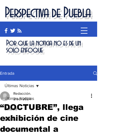
Perspectiva de Puebla
Por que la noticia no es de un
solo enfoque
Entrada
Últimas Noticias
Redacción.
Últimas Noticias
2 oct 2024
“DOCTUBRE”, llega
Estado
exhibición de cine
Política
documental a
Nacional