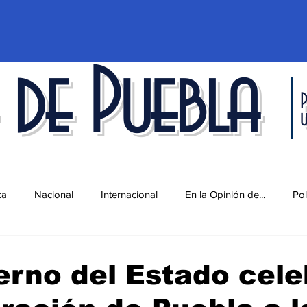
 de Puebla
P
ca
Nacional
Internacional
En la Opinión de...
Pol
d
Ciencia y Tecnología
Cultura
Economía
Espec
erno del Estado cele