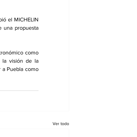
bió el MICHELIN 
e una propuesta 
stronómico como 
a visión de la 
r a Puebla como 
Ver todo