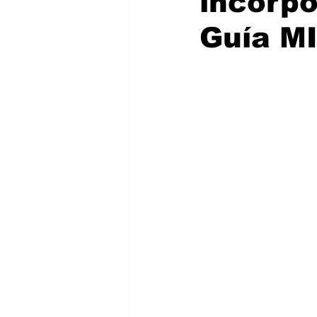
incorpo
Guía M