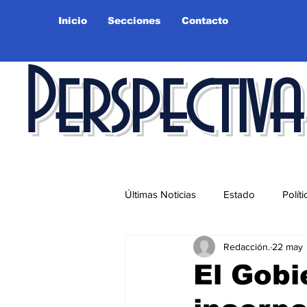
Inicio
Secciones
Contacto
Perspectiva
Últimas Noticias
Estado
Políti
Redacción.
22 may
Educación
Ciudad
Salu
El Gobi