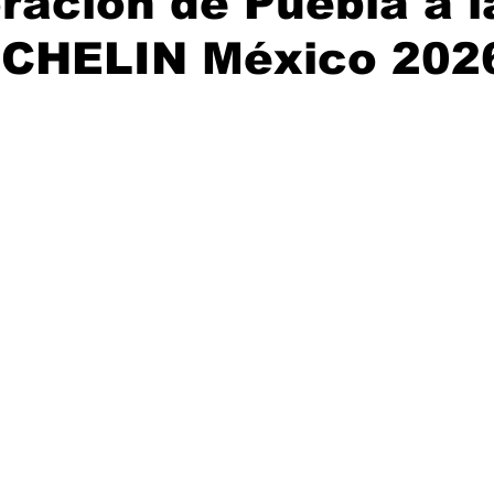
ración de Puebla a l
ICHELIN México 202