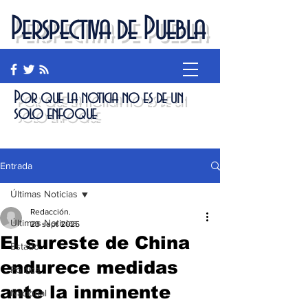
Perspectiva de Puebla
Por que la noticia no es de un
solo enfoque
Entrada
Últimas Noticias
Redacción.
Últimas Noticias
23 sept 2025
El sureste de China
Estado
endurece medidas
Política
ante la inminente
Nacional