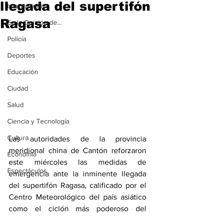
llegada del supertifón
Internacional
Ragasa
En la Opinión de...
Policía
Deportes
Educación
Ciudad
Salud
Ciencia y Tecnología
Cultura
Las autoridades de la provincia 
meridional china de Cantón reforzaron 
Economía
este miércoles las medidas de 
Espectáculos
emergencia ante la inminente llegada 
del supertifón Ragasa, calificado por el 
Centro Meteorológico del país asiático 
como el ciclón más poderoso del 