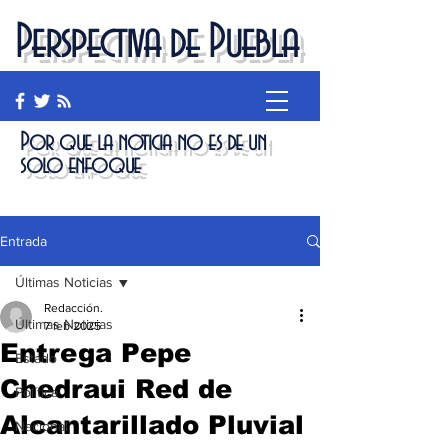
Perspectiva de Puebla
Por que la noticia no es de un
solo enfoque
Entrada
Últimas Noticias
Redacción.
Últimas Noticias
7 feb 2025
Entrega Pepe
Estado
Chedraui Red de
Política
Alcantarillado Pluvial
Nacional