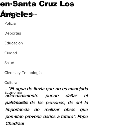
en Santa Cruz Los
Internacional
Ángeles
En la Opinión de...
Policía
Deportes
Educación
Ciudad
Salud
Ciencia y Tecnología
Cultura
- “El agua de lluvia que no es manejada 
Economía
adecuadamente puede dañar el 
Espectáculos
patrimonio de las personas, de ahí la 
importancia de realizar obras que 
permitan prevenir daños a futuro”: Pepe 
Chedraui