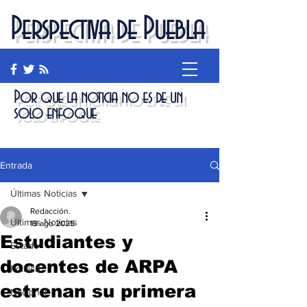
Perspectiva de Puebla
Por que la noticia no es de un
solo enfoque
Entrada
Últimas Noticias
Redacción.
Últimas Noticias
19 ago 2025
Estudiantes y
Estado
docentes de ARPA
Política
estrenan su primera
Nacional