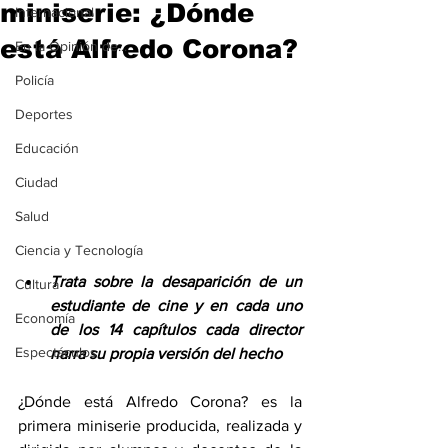
miniserie: ¿Dónde
Internacional
está Alfredo Corona?
En la Opinión de...
Policía
Deportes
Educación
Ciudad
Salud
Ciencia y Tecnología
Trata sobre la desaparición de un 
Cultura
estudiante de cine y en cada uno 
Economía
de los 14 capítulos cada director 
Espectáculos
narra su propia versión del hecho 
¿Dónde está Alfredo Corona? es la 
primera miniserie producida, realizada y 