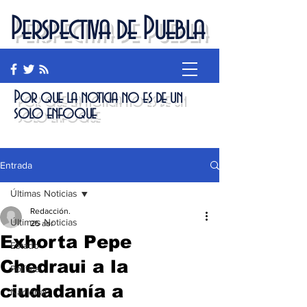
Perspectiva de Puebla
Por que la noticia no es de un
solo enfoque
Entrada
Últimas Noticias
Redacción.
Últimas Noticias
25 abr
Exhorta Pepe
Estado
Chedraui a la
Política
ciudadanía a
Nacional