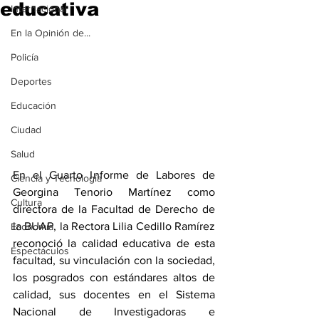
educativa
Internacional
En la Opinión de...
Policía
Deportes
Educación
Ciudad
Salud
En el Cuarto Informe de Labores de 
Ciencia y Tecnología
Georgina Tenorio Martínez como 
Cultura
directora de la Facultad de Derecho de 
la BUAP, la Rectora Lilia Cedillo Ramírez 
Economía
reconoció la calidad educativa de esta 
Espectáculos
facultad, su vinculación con la sociedad, 
los posgrados con estándares altos de 
calidad, sus docentes en el Sistema 
Nacional de Investigadoras e 