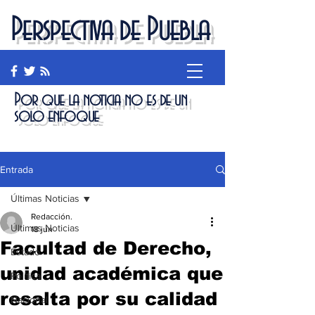
Perspectiva de Puebla
Por que la noticia no es de un
solo enfoque
Entrada
Últimas Noticias
Redacción.
Últimas Noticias
18 jun
Facultad de Derecho,
Estado
unidad académica que
Política
resalta por su calidad
Nacional