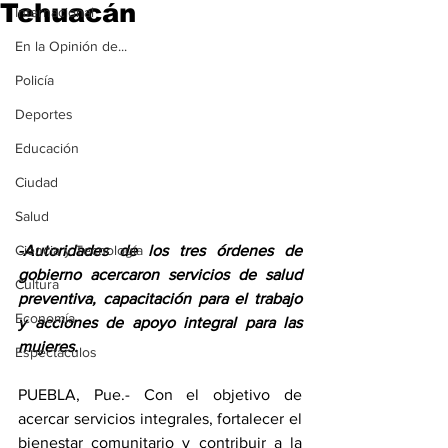
Tehuacán
Internacional
En la Opinión de...
Policía
Deportes
Educación
Ciudad
Salud
Ciencia y Tecnología
-Autoridades de los tres órdenes de 
gobierno acercaron servicios de salud 
Cultura
preventiva, capacitación para el trabajo 
Economía
y acciones de apoyo integral para las 
mujeres.
Espectáculos
PUEBLA, Pue.- Con el objetivo de 
acercar servicios integrales, fortalecer el 
bienestar comunitario y contribuir a la 