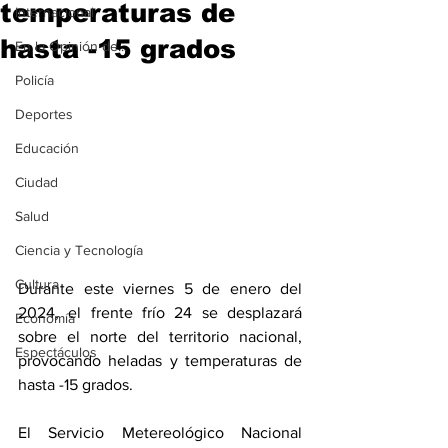
temperaturas de
Internacional
hasta -15 grados
En la Opinión de...
Policía
Deportes
Educación
Ciudad
Salud
Ciencia y Tecnología
Cultura
Durante este viernes 5 de enero del 
2024, el frente frío 24 se desplazará 
Economía
sobre el norte del territorio nacional, 
Espectáculos
provocando heladas y temperaturas de 
hasta -15 grados.
El Servicio Metereológico Nacional 