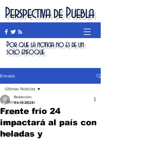
Perspectiva de Puebla
Por que la noticia no es de un
solo enfoque
Entrada
Últimas Noticias
Redacción.
Últimas Noticias
4 ene 2024
Frente frío 24
Estado
impactará al país con
Política
heladas y
Nacional