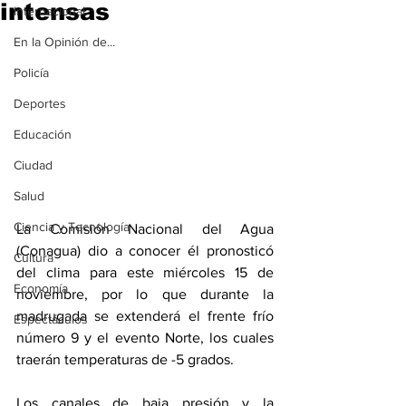
intensas
Internacional
En la Opinión de...
Policía
Deportes
Educación
Ciudad
Salud
Ciencia y Tecnología
La Comisión Nacional del Agua 
(Conagua) dio a conocer él pronosticó 
Cultura
del clima para este miércoles 15 de 
Economía
noviembre, por lo que durante la 
madrugada se extenderá el frente frío 
Espectáculos
número 9 y el evento Norte, los cuales 
traerán temperaturas de -5 grados.
Los canales de baja presión y la 