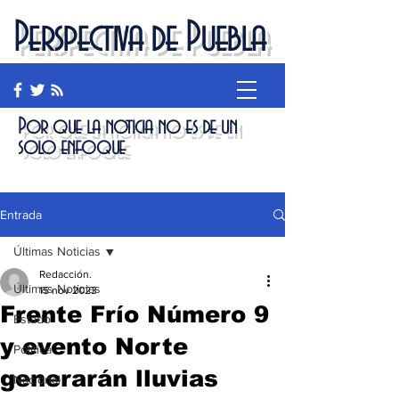
Perspectiva de Puebla
Por que la noticia no es de un
solo enfoque
Entrada
Últimas Noticias
Redacción.
Últimas Noticias
15 nov 2023
Frente Frío Número 9
Estado
y evento Norte
Política
generarán lluvias
Nacional