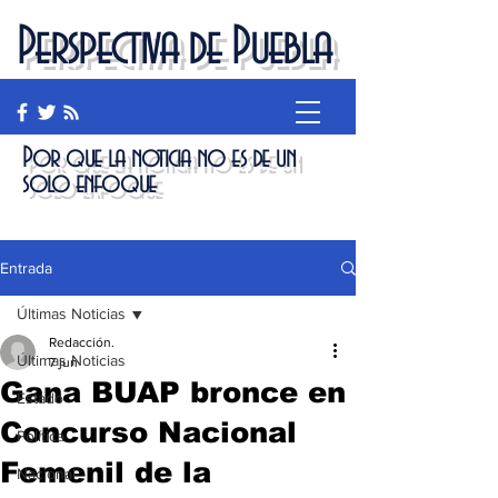
Perspectiva de Puebla
Por que la noticia no es de un
solo enfoque
Entrada
Últimas Noticias
Redacción.
Últimas Noticias
7 jun
Gana BUAP bronce en
Estado
Concurso Nacional
Política
Femenil de la
Nacional