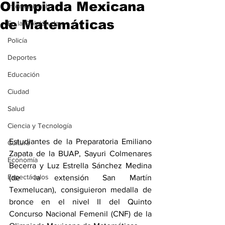
Olimpiada Mexicana
Internacional
de Matemáticas
En la Opinión de...
Policía
Deportes
Educación
Ciudad
Salud
Ciencia y Tecnología
Estudiantes de la Preparatoria Emiliano 
Cultura
Zapata de la BUAP, Sayuri Colmenares 
Economía
Becerra y Luz Estrella Sánchez Medina 
Espectáculos
(de la extensión San Martín 
Texmelucan), consiguieron medalla de 
bronce en el nivel II del Quinto 
Concurso Nacional Femenil (CNF) de la 