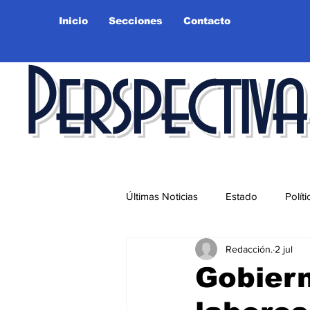
Inicio
Secciones
Contacto
Perspectiva
Últimas Noticias
Estado
Políti
Redacción.
2 jul
Educación
Ciudad
Salu
Gobiern