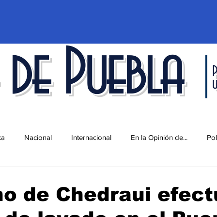
 de Puebla
P
ca
Nacional
Internacional
En la Opinión de...
Pol
d
Ciencia y Tecnología
Cultura
Economía
Espec
o de Chedraui efect