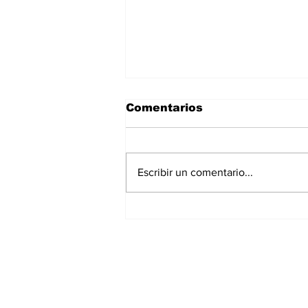
Comentarios
Escribir un comentario...
Se fortalece
coordinación del Comité
“Tláloc” para la
temporada de lluvias
Suscríbete a nues