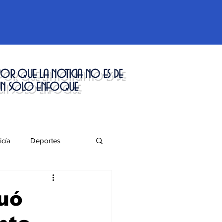
or que la noticia no es de
un solo enfoque
icía
Deportes
táculos
uó