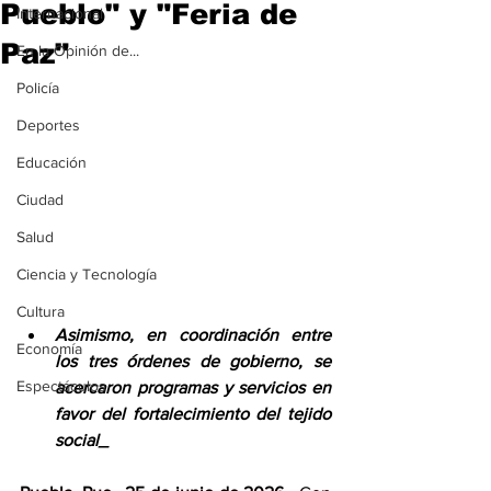
Pueblo" y "Feria de
Internacional
Paz"
En la Opinión de...
Policía
Deportes
Educación
Ciudad
Salud
Ciencia y Tecnología
Cultura
Asimismo, en coordinación entre 
Economía
los tres órdenes de gobierno, se 
Espectáculos
acercaron programas y servicios en 
favor del fortalecimiento del tejido 
social_