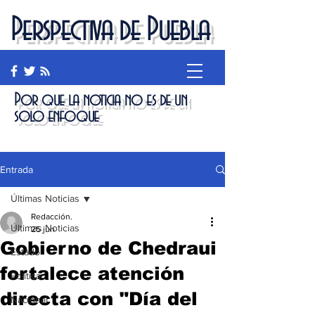
Perspectiva de Puebla
Por que la noticia no es de un
solo enfoque
Entrada
Últimas Noticias
Redacción.
Últimas Noticias
25 jun
Gobierno de Chedraui
Estado
fortalece atención
Política
directa con "Día del
Nacional