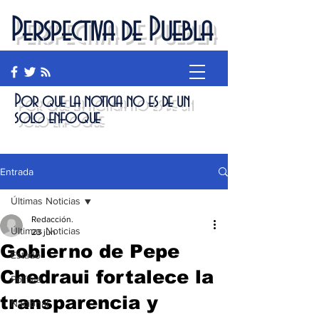
Perspectiva de Puebla
Por que la noticia no es de un
solo enfoque
Entrada
Últimas Noticias
Redacción.
Últimas Noticias
23 jun
Gobierno de Pepe
Estado
Chedraui fortalece la
Política
transparencia y
Nacional