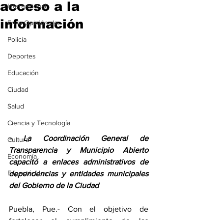
acceso a la
Internacional
información
En la Opinión de...
Policía
Deportes
Educación
Ciudad
Salud
Ciencia y Tecnología
- La Coordinación General de 
Cultura
Transparencia y Municipio Abierto 
Economía
capacitó a enlaces administrativos de 
Espectáculos
dependencias y entidades municipales 
del Gobierno de la Ciudad
Puebla, Pue.- Con el objetivo de 