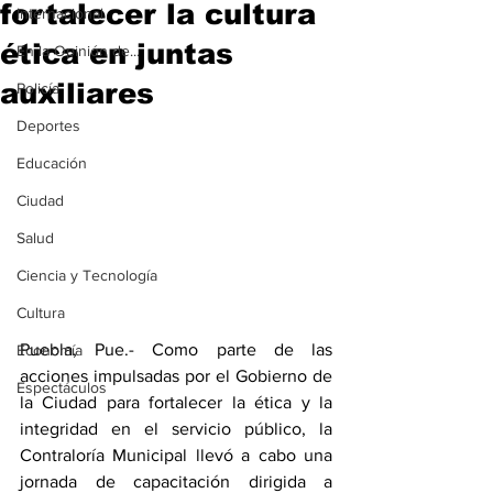
fortalecer la cultura
Internacional
ética en juntas
En la Opinión de...
auxiliares
Policía
Deportes
Educación
Ciudad
Salud
Ciencia y Tecnología
Cultura
Puebla, Pue.- Como parte de las 
Economía
acciones impulsadas por el Gobierno de 
Espectáculos
la Ciudad para fortalecer la ética y la 
integridad en el servicio público, la 
Contraloría Municipal llevó a cabo una 
jornada de capacitación dirigida a 