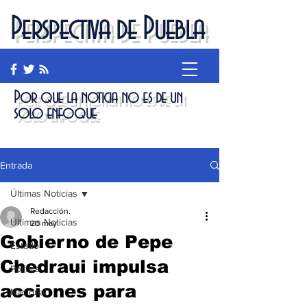
Perspectiva de Puebla
Por que la noticia no es de un
solo enfoque
Entrada
Últimas Noticias
Redacción.
Últimas Noticias
20 may
Gobierno de Pepe
Estado
Chedraui impulsa
Política
acciones para
Nacional