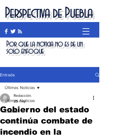
Perspectiva de Puebla
Por que la noticia no es de un
solo enfoque
Entrada
Últimas Noticias
Redacción.
Últimas Noticias
25 may
Gobierno del estado
Estado
continúa combate de
Política
incendio en la
Nacional