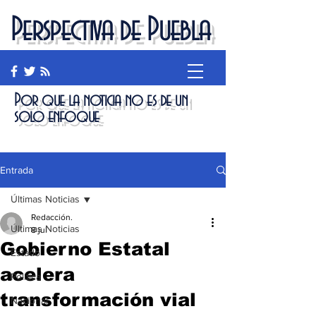
Perspectiva de Puebla
Por que la noticia no es de un
solo enfoque
Entrada
Últimas Noticias
Redacción.
Últimas Noticias
8 jul
Gobierno Estatal
Estado
acelera
Política
transformación vial
Nacional