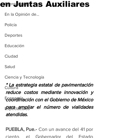
en Juntas Auxiliares
Internacional
En la Opinión de...
Policía
Deportes
Educación
Ciudad
Salud
Ciencia y Tecnología
* La estrategia estatal de pavimentación 
Cultura
reduce costos mediante innovación y 
Economía
coordinación con el Gobierno de México 
para ampliar el número de vialidades 
Espectáculos
atendidas.
PUEBLA, Pue.-
 Con un avance del 41 por 
ciento, el Gobernador del Estado 