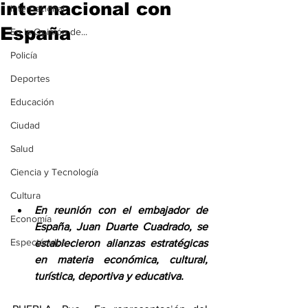
internacional con
Internacional
España
En la Opinión de...
Policía
Deportes
Educación
Ciudad
Salud
Ciencia y Tecnología
Cultura
En reunión con el embajador de 
Economía
España, Juan Duarte Cuadrado, se 
Espectáculos
establecieron alianzas estratégicas 
en materia económica, cultural, 
turística, deportiva y educativa.